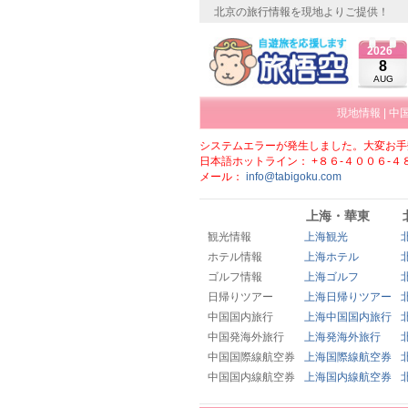
北京の旅行情報を現地よりご提供！
2026
8
AUG
現地情報
|
中
システムエラーが発生しました。大変お手
日本語ホットライン： +８６-４００６-４
メール：
info@tabigoku.com
上海・華東
観光情報
上海観光
ホテル情報
上海ホテル
ゴルフ情報
上海ゴルフ
日帰りツアー
上海日帰りツアー
中国国内旅行
上海中国国内旅行
中国発海外旅行
上海発海外旅行
中国国際線航空券
上海国際線航空券
中国国内線航空券
上海国内線航空券