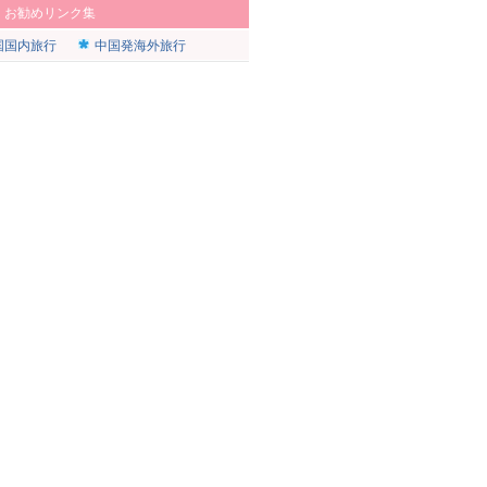
|
お勧めリンク集
国国内旅行
中国発海外旅行