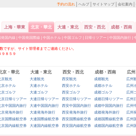
予約の流れ
ヘルプ
サイトマップ
会社案内
上海・華東
北京・華北
大連・東北
西安・西北
成都・西南
国発国内線
|
中国発国際線
|
中国ホテル
|
中国ゴルフ
|
日帰りツアー
|
中国国内旅行
|
数ですが、サイト管理者までご連絡ください。
８９８５９
北京・華北
大連・東北
西安・西北
成都・西南
広州
北京観光
大連観光
西安観光
成都観光
広州
北京ホテル
大連ホテル
西安ホテル
成都ホテル
広州
北京ゴルフ
大連ゴルフ
西安ゴルフ
成都ゴルフ
広州
北京日帰りツアー
大連日帰りツアー
西安日帰りツアー
成都日帰りツアー
広州
北京中国国内旅行
大連中国国内旅行
西安中国国内旅行
成都中国国内旅行
広州
北京発海外旅行
大連発海外旅行
西安発海外旅行
成都発海外旅行
広州
北京国際線航空券
大連国際線航空券
西安国際線航空券
成都国際線航空券
広州
北京国内線航空券
大連国内線航空券
西安国内線航空券
成都国内線航空券
広州